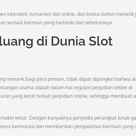
ames interaktif, turnamen slot online, dan bonus-bonus menarik 
kan sensasi bermain yang berbeda dari sebelumnya.
uang di Dunia Slot
ng menarik bagi para pemain, tidak dapat dipungkiri bahwa a
antangan utama adalah dalam hal regulasi perjudian online di
uran yang ketat terkait perjudian online, sehingga membuat 
uga semakin ketat. Dengan banyaknya penyedia perangkat lunak 
s terus berinovasi dan memberikan pengalaman bermain yang 