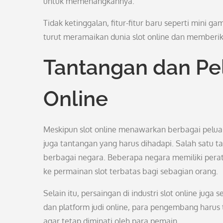
untuk memenangkannya.
Tidak ketinggalan, fitur-fitur baru seperti mini g
turut meramaikan dunia slot online dan memberi
Tantangan dan Pel
Online
Meskipun slot online menawarkan berbagai pelua
juga tantangan yang harus dihadapi. Salah satu t
berbagai negara. Beberapa negara memiliki perat
ke permainan slot terbatas bagi sebagian orang.
Selain itu, persaingan di industri slot online j
dan platform judi online, para pengembang haru
agar tetap diminati oleh para pemain.