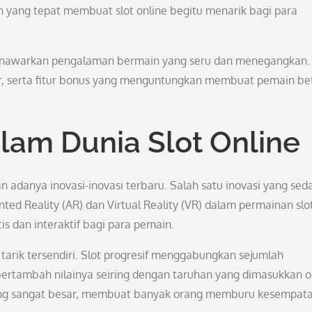
n yang tepat membuat slot online begitu menarik bagi para
ga menawarkan pengalaman bermain yang seru dan menegangkan.
r, serta fitur bonus yang menguntungkan membuat pemain be
alam Dunia Slot Online
n adanya inovasi-inovasi terbaru. Salah satu inovasi yang sed
ed Reality (AR) dan Virtual Reality (VR) dalam permainan slot
s dan interaktif bagi para pemain.
a tarik tersendiri. Slot progresif menggabungkan sejumlah
 bertambah nilainya seiring dengan taruhan yang dimasukkan o
 yang sangat besar, membuat banyak orang memburu kesempat