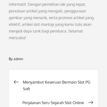
informatif. Dengan pemilihan ide yang tepat,
penulisan artikel yang mengalir, penggunaan
gambar yang menarik, serta promosi artikel yang
efektif, artikel slot mantap yang kamu tulis akan
menjadi daya tarik bagi pembaca. Selamat
mencoba!
By
admin
Post
Menyambut Keseruan Bermain Slot PG
Soft
navigation
Perjalanan Seru Sejarah Slot Online