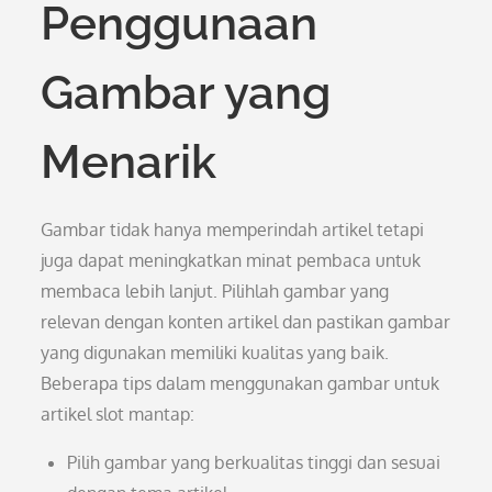
Penggunaan
Gambar yang
Menarik
Gambar tidak hanya memperindah artikel tetapi
juga dapat meningkatkan minat pembaca untuk
membaca lebih lanjut. Pilihlah gambar yang
relevan dengan konten artikel dan pastikan gambar
yang digunakan memiliki kualitas yang baik.
Beberapa tips dalam menggunakan gambar untuk
artikel slot mantap:
Pilih gambar yang berkualitas tinggi dan sesuai