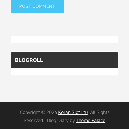
BLOGROLL
Copyright © 2026
Koran Slot Jitu
. All Rights
Reserved | Blog Diary by
Theme Palace