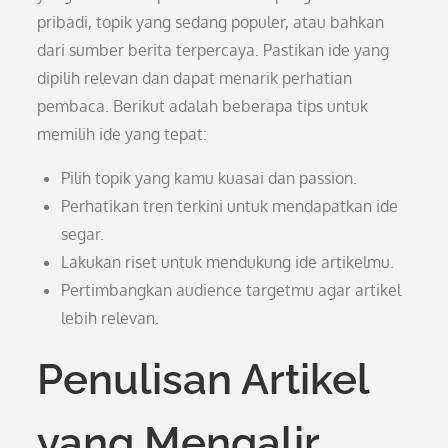
pribadi, topik yang sedang populer, atau bahkan
dari sumber berita terpercaya. Pastikan ide yang
dipilih relevan dan dapat menarik perhatian
pembaca. Berikut adalah beberapa tips untuk
memilih ide yang tepat:
Pilih topik yang kamu kuasai dan passion.
Perhatikan tren terkini untuk mendapatkan ide
segar.
Lakukan riset untuk mendukung ide artikelmu.
Pertimbangkan audience targetmu agar artikel
lebih relevan.
Penulisan Artikel
yang Mengalir