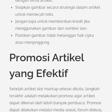
dengan tema artikel.
Sisipkan gambar secara strategis dalam artikel
untuk memecah teks.
Jangan lupa untuk memberikan kredit jika
menggunakan gambar dari sumber lain.
Pastikan gambar tidak melanggar hak cipta
atau menyinggung.
Promosi Artikel
yang Efektif
Setelah artikel slot mantap selesai ditulis, langkah
terakhir adalah melakukan promosi agar artikel
dapat dikenal oleh lebih banyak pembaca. Promosi
dapat dilakukan melalui media sosial, forum diskusi,