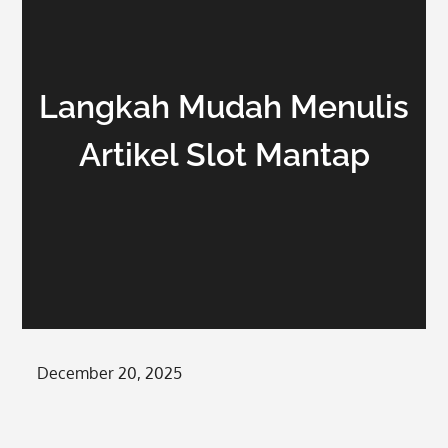
Langkah Mudah Menulis
Artikel Slot Mantap
Posted
December 20, 2025
on