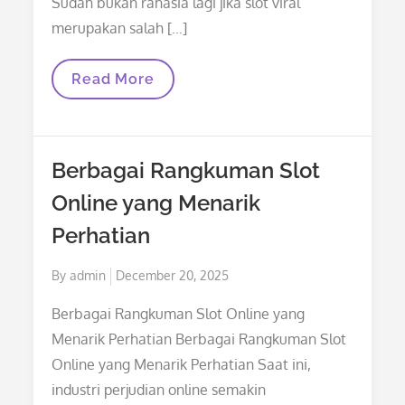
Sudah bukan rahasia lagi jika slot viral
merupakan salah […]
Rangkuman
Read More
Slot
Viral:
Berbagai
Pengalaman
Seru
Berbagai Rangkuman Slot
Dan
Menghibur
Online yang Menarik
Perhatian
Posted
By
admin
December 20, 2025
on
Berbagai Rangkuman Slot Online yang
Menarik Perhatian Berbagai Rangkuman Slot
Online yang Menarik Perhatian Saat ini,
industri perjudian online semakin