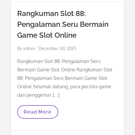
Bermain
Slot
Rangkuman Slot 88:
Online
Yang
Pengalaman Seru Bermain
Menarik
Game Slot Online
Posted
By
admin
December 20, 2025
on
Rangkuman Slot 88: Pengalaman Seru
Bermain Game Slot Online Rangkuman Slot
88: Pengalaman Seru Bermain Game Slot
Online Selamat datang, para pecinta game
dan penggemar […]
Rangkuman
Read More
Slot
88:
Pengalaman
Seru