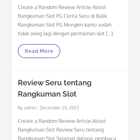
on
Create a Random Review Article About
Rangkuman Slot PG Cerita Seru di Balik
Rangkuman Slot PG Mungkin kamu sudah
tidak asing lagi dengan permainan slot […]
Cerita
Read More
Seru
Di
Balik
Rangkuman
Slot
Review Seru tentang
PG
Rangkuman Slot
Posted
By
admin
December 20, 2025
on
Create a Random Review Article About
Rangkuman Slot Review Seru tentang
Rangkuman Slot Selamat datang, pembaca