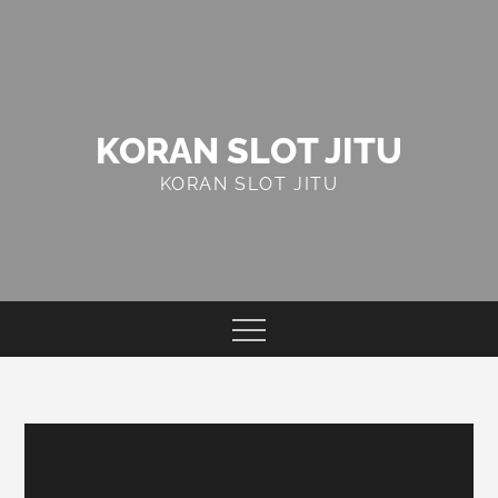
Skip
to
content
KORAN SLOT JITU
KORAN SLOT JITU