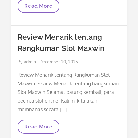
Rasakan
Read More
Sensasi
Menarik
Bermain
Slot
GG!
Review Menarik tentang
Rangkuman Slot Maxwin
Posted
By
admin
December 20, 2025
on
Review Menarik tentang Rangkuman Slot
Maxwin Review Menarik tentang Rangkuman
Slot Maxwin Selamat datang kembali, para
pecinta slot online! Kali ini kita akan
membahas secara […]
Review
Read More
Menarik
Tentang