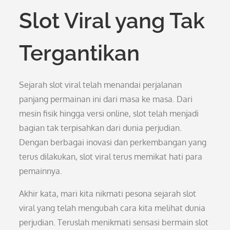
Slot Viral yang Tak
Tergantikan
Sejarah slot viral telah menandai perjalanan
panjang permainan ini dari masa ke masa. Dari
mesin fisik hingga versi online, slot telah menjadi
bagian tak terpisahkan dari dunia perjudian.
Dengan berbagai inovasi dan perkembangan yang
terus dilakukan, slot viral terus memikat hati para
pemainnya.
Akhir kata, mari kita nikmati pesona sejarah slot
viral yang telah mengubah cara kita melihat dunia
perjudian. Teruslah menikmati sensasi bermain slot