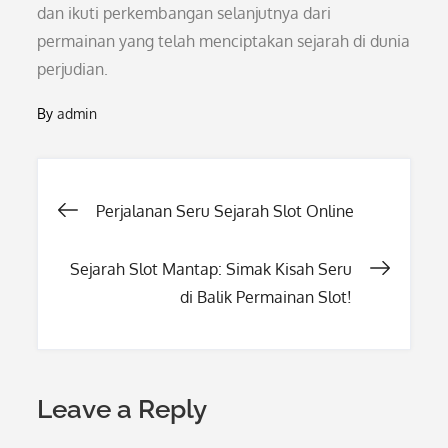
dan ikuti perkembangan selanjutnya dari
permainan yang telah menciptakan sejarah di dunia
perjudian.
By
admin
Post
Perjalanan Seru Sejarah Slot Online
navigation
Sejarah Slot Mantap: Simak Kisah Seru
di Balik Permainan Slot!
Leave a Reply