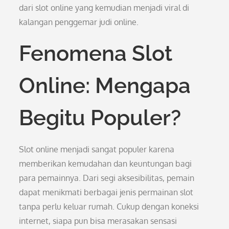
dari slot online yang kemudian menjadi viral di
kalangan penggemar judi online.
Fenomena Slot
Online: Mengapa
Begitu Populer?
Slot online menjadi sangat populer karena
memberikan kemudahan dan keuntungan bagi
para pemainnya. Dari segi aksesibilitas, pemain
dapat menikmati berbagai jenis permainan slot
tanpa perlu keluar rumah. Cukup dengan koneksi
internet, siapa pun bisa merasakan sensasi