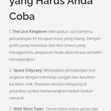
yang Harus Anda
Coba
1.
The Lost Kingdom:
Merupakan slot bertema
petualangan ke kerajaan kuno yang hilang. Dengan
grafis yang memukau dan fitur bonus yang
menggiurkan, perjalanan Anda akan terasa semakin
menegangkan.
2.
Space Odyssey:
Menyajikan petualangan luar
angkasa dengan teknologi canggih dan karakter-
karakter unik. Rasakan sensasi melayang di
antariksa sambil memenangkan hadiah-hadiah
menarik.
3.
Wild West Tales:
Temui koboi-koboi ganas dan