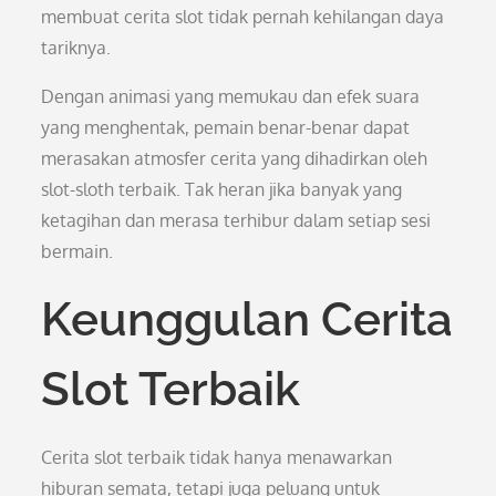
membuat cerita slot tidak pernah kehilangan daya
tariknya.
Dengan animasi yang memukau dan efek suara
yang menghentak, pemain benar-benar dapat
merasakan atmosfer cerita yang dihadirkan oleh
slot-sloth terbaik. Tak heran jika banyak yang
ketagihan dan merasa terhibur dalam setiap sesi
bermain.
Keunggulan Cerita
Slot Terbaik
Cerita slot terbaik tidak hanya menawarkan
hiburan semata, tetapi juga peluang untuk