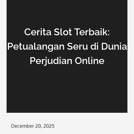
Cerita Slot Terbaik:
Petualangan Seru di Dunia
Perjudian Online
Posted
December 20, 2025