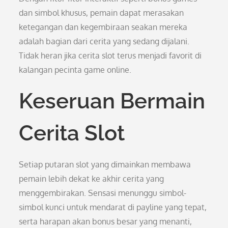
dan simbol khusus, pemain dapat merasakan
ketegangan dan kegembiraan seakan mereka
adalah bagian dari cerita yang sedang dijalani.
Tidak heran jika cerita slot terus menjadi favorit di
kalangan pecinta game online.
Keseruan Bermain
Cerita Slot
Setiap putaran slot yang dimainkan membawa
pemain lebih dekat ke akhir cerita yang
menggembirakan. Sensasi menunggu simbol-
simbol kunci untuk mendarat di payline yang tepat,
serta harapan akan bonus besar yang menanti,