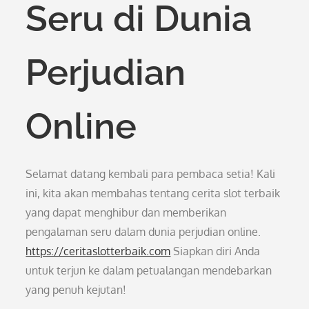
Seru di Dunia
Perjudian
Online
Selamat datang kembali para pembaca setia! Kali
ini, kita akan membahas tentang cerita slot terbaik
yang dapat menghibur dan memberikan
pengalaman seru dalam dunia perjudian online.
https://ceritaslotterbaik.com
Siapkan diri Anda
untuk terjun ke dalam petualangan mendebarkan
yang penuh kejutan!