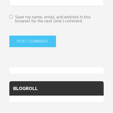
Save my name, email, and website in this
browser for the next time I comment.
BLOGROLL