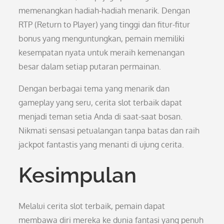
memenangkan hadiah-hadiah menarik. Dengan
RTP (Return to Player) yang tinggi dan fitur-fitur
bonus yang menguntungkan, pemain memiliki
kesempatan nyata untuk meraih kemenangan
besar dalam setiap putaran permainan.
Dengan berbagai tema yang menarik dan
gameplay yang seru, cerita slot terbaik dapat
menjadi teman setia Anda di saat-saat bosan.
Nikmati sensasi petualangan tanpa batas dan raih
jackpot fantastis yang menanti di ujung cerita.
Kesimpulan
Melalui cerita slot terbaik, pemain dapat
membawa diri mereka ke dunia fantasi yang penuh