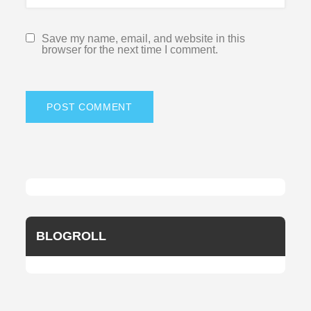
Save my name, email, and website in this
browser for the next time I comment.
BLOGROLL