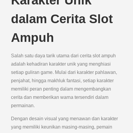
Karakter Unik
dalam Cerita Slot
Ampuh
Salah satu daya tarik utama dari cerita slot ampuh
adalah kehadiran karakter unik yang menghiasi
setiap guliran game. Mulai dari karakter pahlawan,
penjahat, hingga makhluk fantasi, setiap karakter
memiliki peran penting dalam mengembangkan
cerita dan memberikan warna tersendiri dalam
permainan.
Dengan desain visual yang menawan dan karakter
yang memiliki keunikan masing-masing, pemain