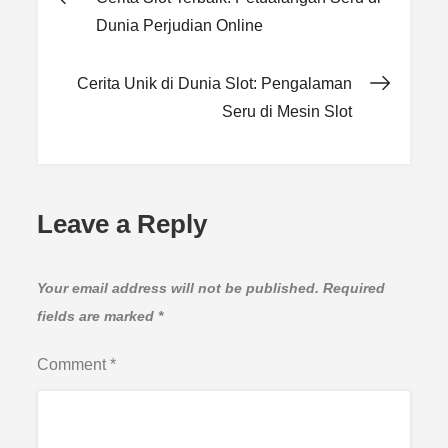
Dunia Perjudian Online
navigation
Cerita Unik di Dunia Slot: Pengalaman
Seru di Mesin Slot
Leave a Reply
Your email address will not be published.
Required
fields are marked
*
Comment
*