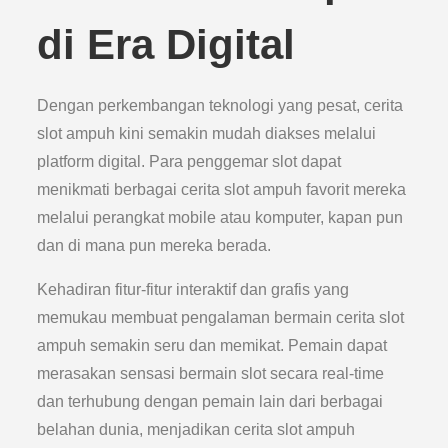
di Era Digital
Dengan perkembangan teknologi yang pesat, cerita
slot ampuh kini semakin mudah diakses melalui
platform digital. Para penggemar slot dapat
menikmati berbagai cerita slot ampuh favorit mereka
melalui perangkat mobile atau komputer, kapan pun
dan di mana pun mereka berada.
Kehadiran fitur-fitur interaktif dan grafis yang
memukau membuat pengalaman bermain cerita slot
ampuh semakin seru dan memikat. Pemain dapat
merasakan sensasi bermain slot secara real-time
dan terhubung dengan pemain lain dari berbagai
belahan dunia, menjadikan cerita slot ampuh