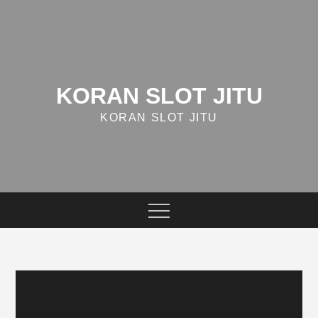
Skip
to
content
KORAN SLOT JITU
KORAN SLOT JITU