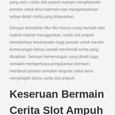
yang seru, cerita slot ampuh mampu menghipnotis
pemain untuk terus bermain dan mengeksplorasi
setiap detail cerita yang ditawarkan.
Dengan kehadiran fitur-fitur bonus yang menarik dan
hadiah-hadiah menggiurkan, cerita slot ampuh
memberikan kesempatan bagi pemain untuk meraih
kemenangan besar sambil menikmati cerita yang
disajikan. Sensasi kemenangan yang diraih juga
semakin memperkaya pengalaman bermain,
membuat pemain semakin tergoda untuk terus
menjelajahi dunia cerita slot ampuh.
Keseruan Bermain
Cerita Slot Ampuh