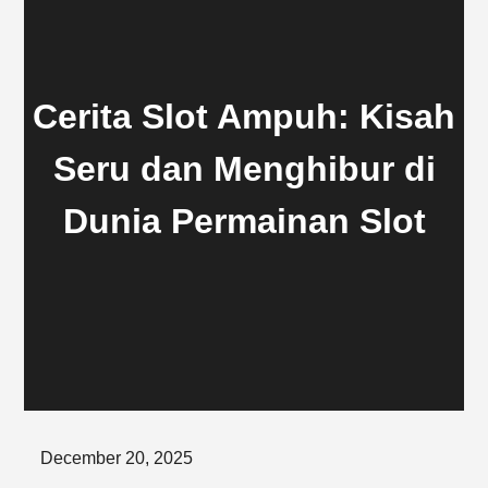
Cerita Slot Ampuh: Kisah
Seru dan Menghibur di
Dunia Permainan Slot
Posted
December 20, 2025
on