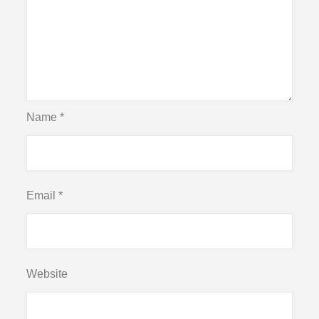
Name
*
Email
*
Website