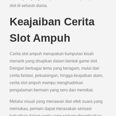
slot di seluruh dunia.
Keajaiban Cerita
Slot Ampuh
Cerita slot ampuh merupakan kumpulan kisah
menarik yang disajikan dalam bentuk game slot.
Dengan berbagai tema yang beragam, mulai dari
cerita fantasi, petualangan, hingga keajaiban alam,
cerita slot ampuh mampu menghadirkan
pengalaman bermain yang seru dan memikat.
Melalui visual yang menawan dan efek suara yang
memukau, pemain dapat merasakan sensasi
kehadiran dalam cerita yang sedang digambarkan.