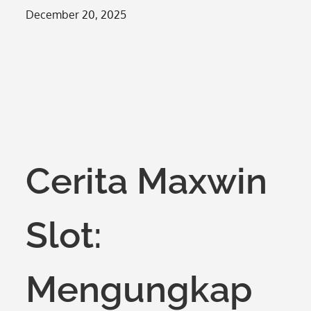
Posted
December 20, 2025
on
Cerita Maxwin
Slot:
Mengungkap