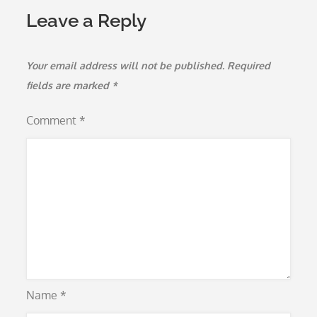
Leave a Reply
Your email address will not be published.
Required
fields are marked
*
Comment
*
Name
*