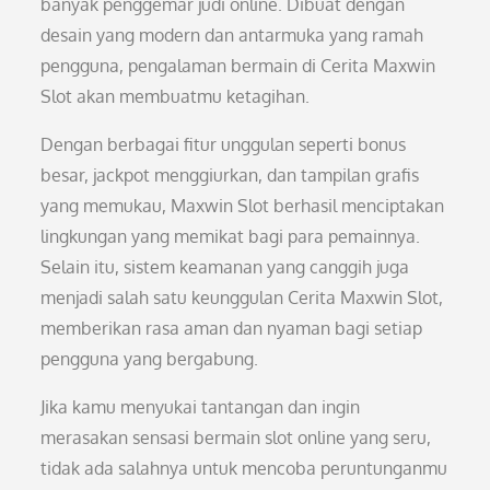
banyak penggemar judi online. Dibuat dengan
desain yang modern dan antarmuka yang ramah
pengguna, pengalaman bermain di Cerita Maxwin
Slot akan membuatmu ketagihan.
Dengan berbagai fitur unggulan seperti bonus
besar, jackpot menggiurkan, dan tampilan grafis
yang memukau, Maxwin Slot berhasil menciptakan
lingkungan yang memikat bagi para pemainnya.
Selain itu, sistem keamanan yang canggih juga
menjadi salah satu keunggulan Cerita Maxwin Slot,
memberikan rasa aman dan nyaman bagi setiap
pengguna yang bergabung.
Jika kamu menyukai tantangan dan ingin
merasakan sensasi bermain slot online yang seru,
tidak ada salahnya untuk mencoba peruntunganmu