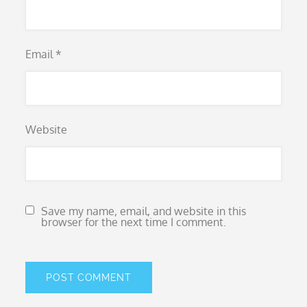
Email
*
Website
Save my name, email, and website in this
browser for the next time I comment.