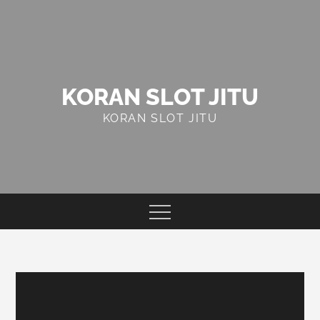
Skip
to
content
KORAN SLOT JITU
KORAN SLOT JITU