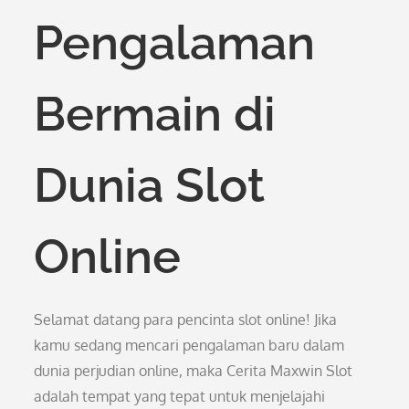
Pengalaman
Bermain di
Dunia Slot
Online
Selamat datang para pencinta slot online! Jika
kamu sedang mencari pengalaman baru dalam
dunia perjudian online, maka Cerita Maxwin Slot
adalah tempat yang tepat untuk menjelajahi