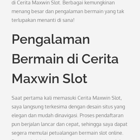
di Cerita Maxwin Slot. Berbagai kemungkinan
menang besar dan pengalaman bermain yang tak
terlupakan menanti di sana!
Pengalaman
Bermain di Cerita
Maxwin Slot
Saat pertama kali memasuki Cerita Maxwin Slot,
saya langsung terkesima dengan desain situs yang
elegan dan mudah dinavigasi. Proses pendaftaran
pun berjalan lancar dan cepat, sehingga saya dapat
segera memulai petualangan bermain slot online.