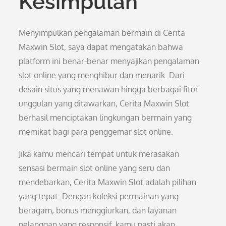
Kesimpulan
Menyimpulkan pengalaman bermain di Cerita
Maxwin Slot, saya dapat mengatakan bahwa
platform ini benar-benar menyajikan pengalaman
slot online yang menghibur dan menarik. Dari
desain situs yang menawan hingga berbagai fitur
unggulan yang ditawarkan, Cerita Maxwin Slot
berhasil menciptakan lingkungan bermain yang
memikat bagi para penggemar slot online.
Jika kamu mencari tempat untuk merasakan
sensasi bermain slot online yang seru dan
mendebarkan, Cerita Maxwin Slot adalah pilihan
yang tepat. Dengan koleksi permainan yang
beragam, bonus menggiurkan, dan layanan
pelanggan yang responsif, kamu pasti akan