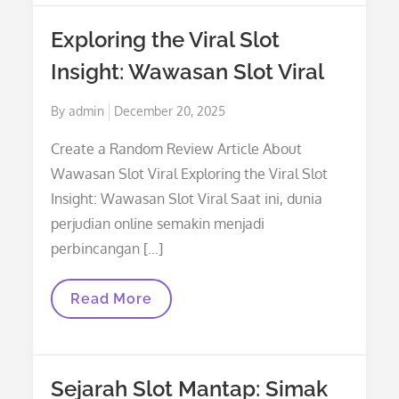
Koran
Slot
Exploring the Viral Slot
Resmi
Insight: Wawasan Slot Viral
Posted
By
admin
December 20, 2025
on
Create a Random Review Article About
Wawasan Slot Viral Exploring the Viral Slot
Insight: Wawasan Slot Viral Saat ini, dunia
perjudian online semakin menjadi
perbincangan […]
Exploring
Read More
The
Viral
Slot
Insight:
Wawasan
Sejarah Slot Mantap: Simak
Slot