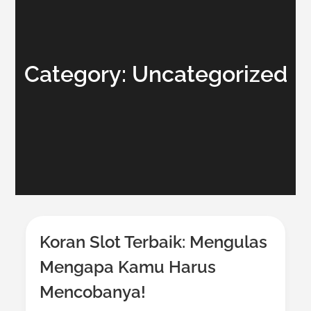
Category:
Uncategorized
Koran Slot Terbaik: Mengulas
Mengapa Kamu Harus
Mencobanya!