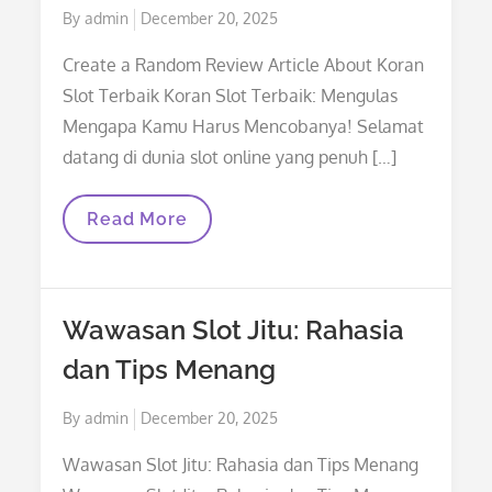
Posted
By
admin
December 20, 2025
on
Create a Random Review Article About Koran
Slot Terbaik Koran Slot Terbaik: Mengulas
Mengapa Kamu Harus Mencobanya! Selamat
datang di dunia slot online yang penuh […]
Koran
Read More
Slot
Terbaik:
Mengulas
Mengapa
Kamu
Wawasan Slot Jitu: Rahasia
Harus
Mencobanya!
dan Tips Menang
Posted
By
admin
December 20, 2025
on
Wawasan Slot Jitu: Rahasia dan Tips Menang