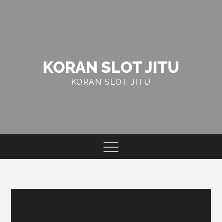
Skip
to
content
KORAN SLOT JITU
KORAN SLOT JITU