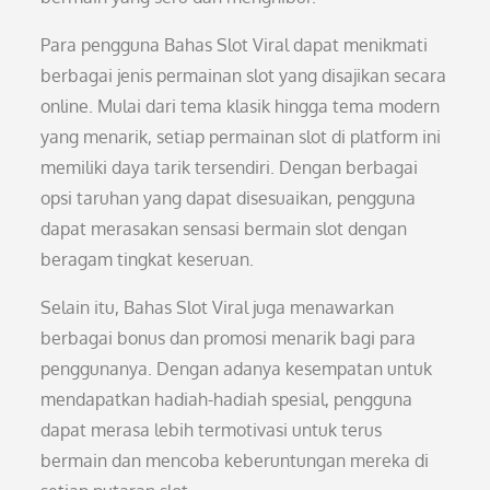
Para pengguna Bahas Slot Viral dapat menikmati
berbagai jenis permainan slot yang disajikan secara
online. Mulai dari tema klasik hingga tema modern
yang menarik, setiap permainan slot di platform ini
memiliki daya tarik tersendiri. Dengan berbagai
opsi taruhan yang dapat disesuaikan, pengguna
dapat merasakan sensasi bermain slot dengan
beragam tingkat keseruan.
Selain itu, Bahas Slot Viral juga menawarkan
berbagai bonus dan promosi menarik bagi para
penggunanya. Dengan adanya kesempatan untuk
mendapatkan hadiah-hadiah spesial, pengguna
dapat merasa lebih termotivasi untuk terus
bermain dan mencoba keberuntungan mereka di