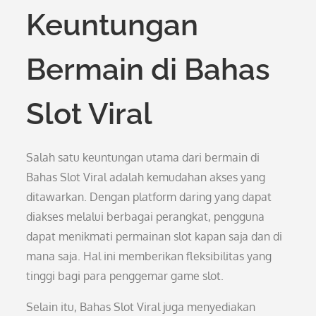
Keuntungan
Bermain di Bahas
Slot Viral
Salah satu keuntungan utama dari bermain di
Bahas Slot Viral adalah kemudahan akses yang
ditawarkan. Dengan platform daring yang dapat
diakses melalui berbagai perangkat, pengguna
dapat menikmati permainan slot kapan saja dan di
mana saja. Hal ini memberikan fleksibilitas yang
tinggi bagi para penggemar game slot.
Selain itu, Bahas Slot Viral juga menyediakan