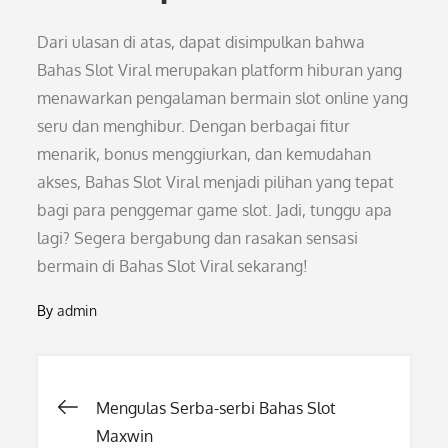
Dari ulasan di atas, dapat disimpulkan bahwa
Bahas Slot Viral merupakan platform hiburan yang
menawarkan pengalaman bermain slot online yang
seru dan menghibur. Dengan berbagai fitur
menarik, bonus menggiurkan, dan kemudahan
akses, Bahas Slot Viral menjadi pilihan yang tepat
bagi para penggemar game slot. Jadi, tunggu apa
lagi? Segera bergabung dan rasakan sensasi
bermain di Bahas Slot Viral sekarang!
By
admin
Post
Mengulas Serba-serbi Bahas Slot
Maxwin