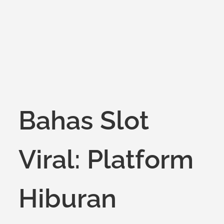
on
Bahas Slot
Viral: Platform
Hiburan