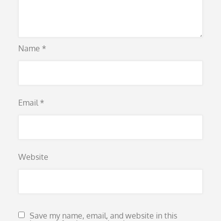
Name
*
Email
*
Website
Save my name, email, and website in this