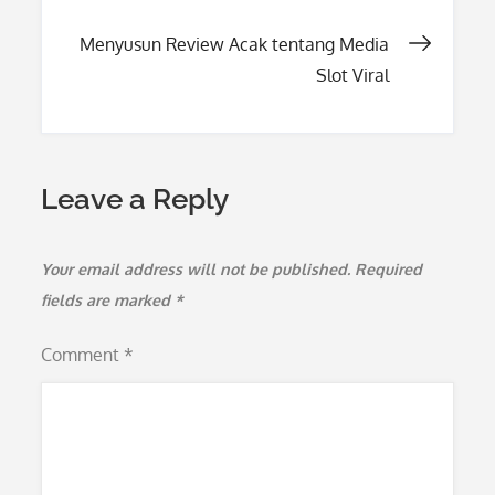
navigation
Menyusun Review Acak tentang Media
Slot Viral
Leave a Reply
Your email address will not be published.
Required
fields are marked
*
Comment
*