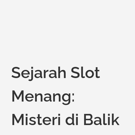
on
Sejarah Slot
Menang:
Misteri di Balik