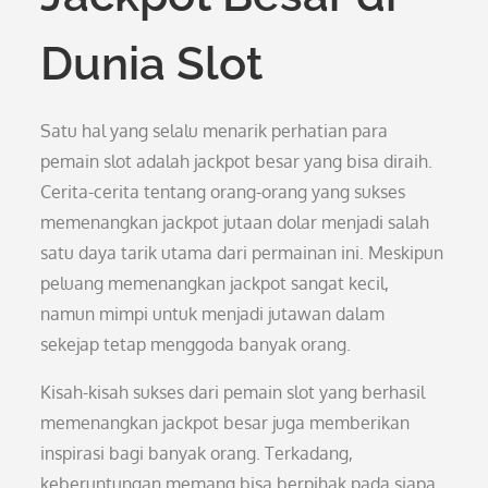
Dunia Slot
Satu hal yang selalu menarik perhatian para
pemain slot adalah jackpot besar yang bisa diraih.
Cerita-cerita tentang orang-orang yang sukses
memenangkan jackpot jutaan dolar menjadi salah
satu daya tarik utama dari permainan ini. Meskipun
peluang memenangkan jackpot sangat kecil,
namun mimpi untuk menjadi jutawan dalam
sekejap tetap menggoda banyak orang.
Kisah-kisah sukses dari pemain slot yang berhasil
memenangkan jackpot besar juga memberikan
inspirasi bagi banyak orang. Terkadang,
keberuntungan memang bisa berpihak pada siapa