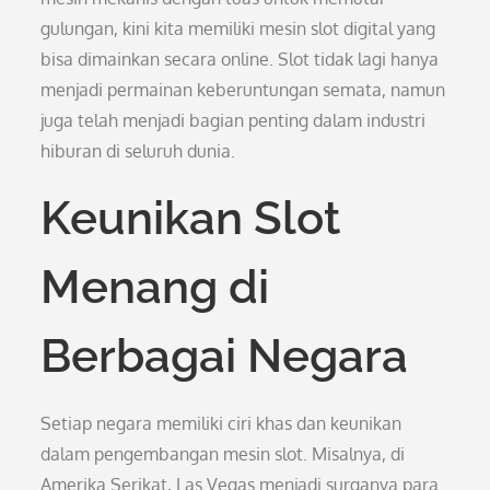
gulungan, kini kita memiliki mesin slot digital yang
bisa dimainkan secara online. Slot tidak lagi hanya
menjadi permainan keberuntungan semata, namun
juga telah menjadi bagian penting dalam industri
hiburan di seluruh dunia.
Keunikan Slot
Menang di
Berbagai Negara
Setiap negara memiliki ciri khas dan keunikan
dalam pengembangan mesin slot. Misalnya, di
Amerika Serikat, Las Vegas menjadi surganya para