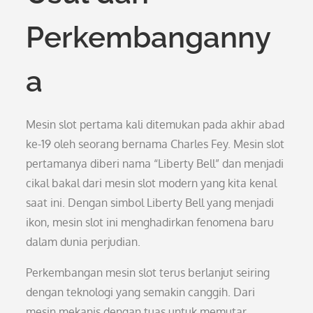
Perkembanganny
a
Mesin slot pertama kali ditemukan pada akhir abad
ke-19 oleh seorang bernama Charles Fey. Mesin slot
pertamanya diberi nama “Liberty Bell” dan menjadi
cikal bakal dari mesin slot modern yang kita kenal
saat ini. Dengan simbol Liberty Bell yang menjadi
ikon, mesin slot ini menghadirkan fenomena baru
dalam dunia perjudian.
Perkembangan mesin slot terus berlanjut seiring
dengan teknologi yang semakin canggih. Dari
mesin mekanis dengan tuas untuk memutar