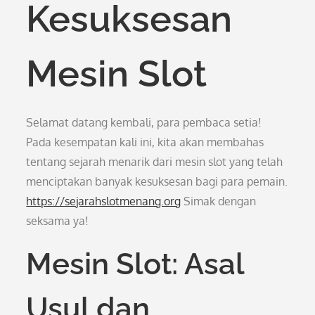
Kesuksesan
Mesin Slot
Selamat datang kembali, para pembaca setia!
Pada kesempatan kali ini, kita akan membahas
tentang sejarah menarik dari mesin slot yang telah
menciptakan banyak kesuksesan bagi para pemain.
https://sejarahslotmenang.org
Simak dengan
seksama ya!
Mesin Slot: Asal
Usul dan