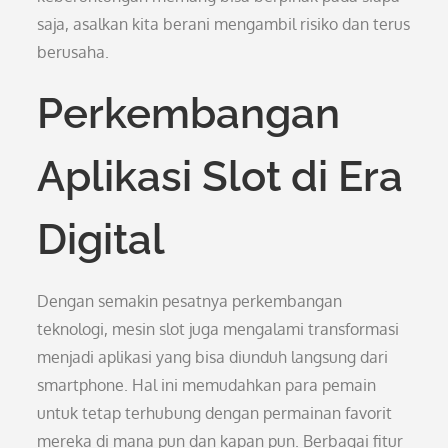
saja, asalkan kita berani mengambil risiko dan terus
berusaha.
Perkembangan
Aplikasi Slot di Era
Digital
Dengan semakin pesatnya perkembangan
teknologi, mesin slot juga mengalami transformasi
menjadi aplikasi yang bisa diunduh langsung dari
smartphone. Hal ini memudahkan para pemain
untuk tetap terhubung dengan permainan favorit
mereka di mana pun dan kapan pun. Berbagai fitur