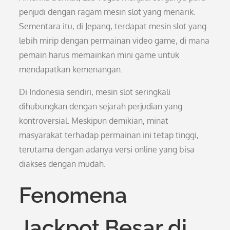
penjudi dengan ragam mesin slot yang menarik.
Sementara itu, di Jepang, terdapat mesin slot yang
lebih mirip dengan permainan video game, di mana
pemain harus memainkan mini game untuk
mendapatkan kemenangan.
Di Indonesia sendiri, mesin slot seringkali
dihubungkan dengan sejarah perjudian yang
kontroversial. Meskipun demikian, minat
masyarakat terhadap permainan ini tetap tinggi,
terutama dengan adanya versi online yang bisa
diakses dengan mudah.
Fenomena
Jackpot Besar di