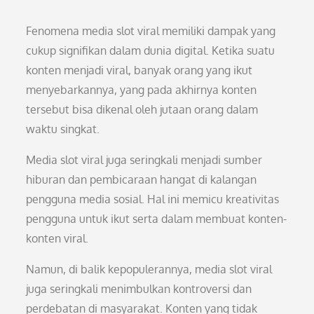
Fenomena media slot viral memiliki dampak yang
cukup signifikan dalam dunia digital. Ketika suatu
konten menjadi viral, banyak orang yang ikut
menyebarkannya, yang pada akhirnya konten
tersebut bisa dikenal oleh jutaan orang dalam
waktu singkat.
Media slot viral juga seringkali menjadi sumber
hiburan dan pembicaraan hangat di kalangan
pengguna media sosial. Hal ini memicu kreativitas
pengguna untuk ikut serta dalam membuat konten-
konten viral.
Namun, di balik kepopulerannya, media slot viral
juga seringkali menimbulkan kontroversi dan
perdebatan di masyarakat. Konten yang tidak