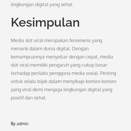
lingkungan digital yang sehat.
Kesimpulan
Media slot viral merupakan fenomena yang
menarik dalam dunia digital. Dengan
kemampuannya menyebar dengan cepat, media
slot viral memiliki pengaruh yang cukup besar
terhadap perilaku pengguna media sosial. Penting
untuk selalu bijak dalam menyikapi konten-konten
yang viral demi menjaga lingkungan digital yang
positif dan sehat.
By
admin