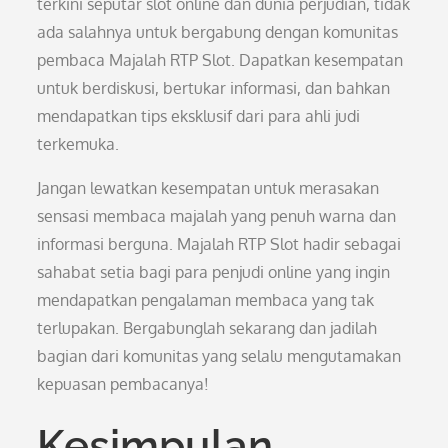
terkini seputar slot online dan dunia perjudian, tidak
ada salahnya untuk bergabung dengan komunitas
pembaca Majalah RTP Slot. Dapatkan kesempatan
untuk berdiskusi, bertukar informasi, dan bahkan
mendapatkan tips eksklusif dari para ahli judi
terkemuka.
Jangan lewatkan kesempatan untuk merasakan
sensasi membaca majalah yang penuh warna dan
informasi berguna. Majalah RTP Slot hadir sebagai
sahabat setia bagi para penjudi online yang ingin
mendapatkan pengalaman membaca yang tak
terlupakan. Bergabunglah sekarang dan jadilah
bagian dari komunitas yang selalu mengutamakan
kepuasan pembacanya!
Kesimpulan