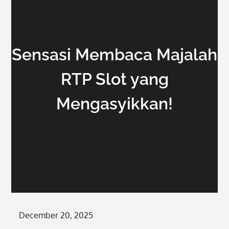
Sensasi Membaca Majalah
RTP Slot yang
Mengasyikkan!
Posted
December 20, 2025