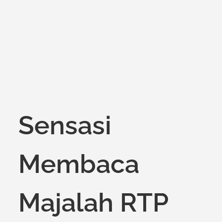
on
Sensasi
Membaca
Majalah RTP