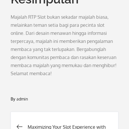
Majalah RTP Slot bukan sekadar majalah biasa,
melainkan teman setia bagi para pecinta slot
online. Dari desain menawan hingga informasi
terpercaya, majalah ini memberikan pengalaman
membaca yang tak terlupakan. Bergabunglah
dengan komunitas pembaca dan rasakan keseruan
membaca majalah yang memukau dan menghibur!
Selamat membaca!
By
admin
Post
Maximizing Your Slot Experience with