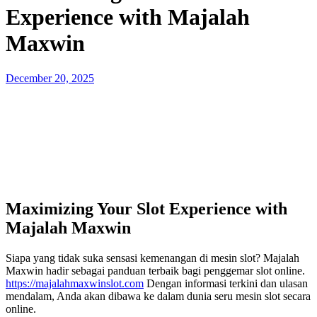
Experience with Majalah
Maxwin
Posted
December 20, 2025
on
Maximizing Your Slot Experience with
Majalah Maxwin
Siapa yang tidak suka sensasi kemenangan di mesin slot? Majalah
Maxwin hadir sebagai panduan terbaik bagi penggemar slot online.
https://majalahmaxwinslot.com
Dengan informasi terkini dan ulasan
mendalam, Anda akan dibawa ke dalam dunia seru mesin slot secara
online.