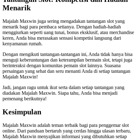
Menarik
Majalah Maxwin juga sering mengadakan tantangan slot yang
menarik bagi para pembaca setianya. Dengan hadiah-hadiah
menggiurkan seperti uang tunai, bonus eksklusif, atau merchandise
keren, Anda bisa merasakan sensasi kompetisi langsung dari
kenyamanan rumah.
Dengan mengikuti tantangan-tantangan ini, Anda tidak hanya bisa
menguji keberuntungan dan keterampilan bermain slot, tetapi juga
berinteraksi dengan komunitas pemain slot lainnya. Suasana
persaingan yang sehat dan seru menanti Anda di setiap tantangan
Majalah Maxwin!
Jadi, jangan ragu untuk ikut serta dalam setiap tantangan yang
diadakan Majalah Maxwin. Siapa tahu, Anda bisa menjadi
pemenang berikutnya!
Kesimpulan
Majalah Maxwin adalah teman terbaik bagi para penggemar slot
online. Dari panduan bertaruh yang cerdas hingga ulasan terbaru,
Majalah Maxwin menyajikan informasi yang dibutuhkan setiap