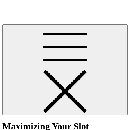
Skip
Koran Slot Jitu
to
Koran Slot Jitu
content
Maximizing Your Slot