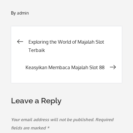
By
admin
Post
Exploring the World of Majalah Slot
Terbaik
navigation
Keasyikan Membaca Majalah Slot 88
Leave a Reply
Your email address will not be published.
Required
fields are marked
*