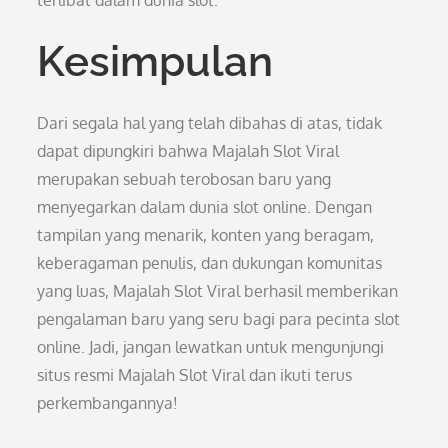
terlibat dalam dunia slot.
Kesimpulan
Dari segala hal yang telah dibahas di atas, tidak
dapat dipungkiri bahwa Majalah Slot Viral
merupakan sebuah terobosan baru yang
menyegarkan dalam dunia slot online. Dengan
tampilan yang menarik, konten yang beragam,
keberagaman penulis, dan dukungan komunitas
yang luas, Majalah Slot Viral berhasil memberikan
pengalaman baru yang seru bagi para pecinta slot
online. Jadi, jangan lewatkan untuk mengunjungi
situs resmi Majalah Slot Viral dan ikuti terus
perkembangannya!