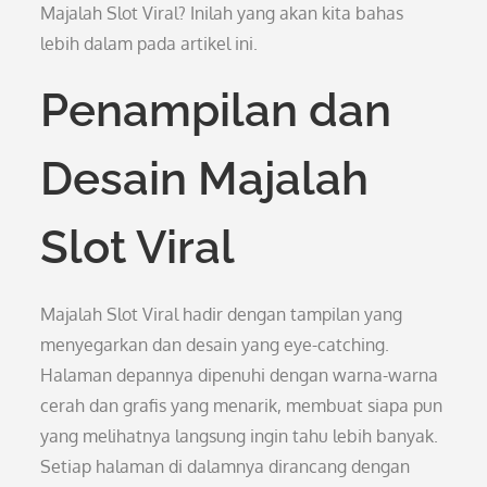
Majalah Slot Viral? Inilah yang akan kita bahas
lebih dalam pada artikel ini.
Penampilan dan
Desain Majalah
Slot Viral
Majalah Slot Viral hadir dengan tampilan yang
menyegarkan dan desain yang eye-catching.
Halaman depannya dipenuhi dengan warna-warna
cerah dan grafis yang menarik, membuat siapa pun
yang melihatnya langsung ingin tahu lebih banyak.
Setiap halaman di dalamnya dirancang dengan