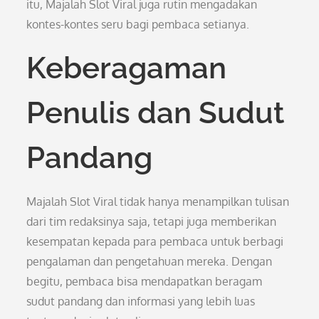
itu, Majalah Slot Viral juga rutin mengadakan
kontes-kontes seru bagi pembaca setianya.
Keberagaman
Penulis dan Sudut
Pandang
Majalah Slot Viral tidak hanya menampilkan tulisan
dari tim redaksinya saja, tetapi juga memberikan
kesempatan kepada para pembaca untuk berbagi
pengalaman dan pengetahuan mereka. Dengan
begitu, pembaca bisa mendapatkan beragam
sudut pandang dan informasi yang lebih luas