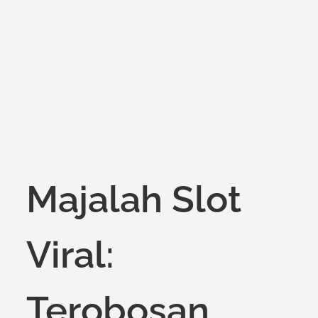
on
Majalah Slot
Viral:
Terobosan