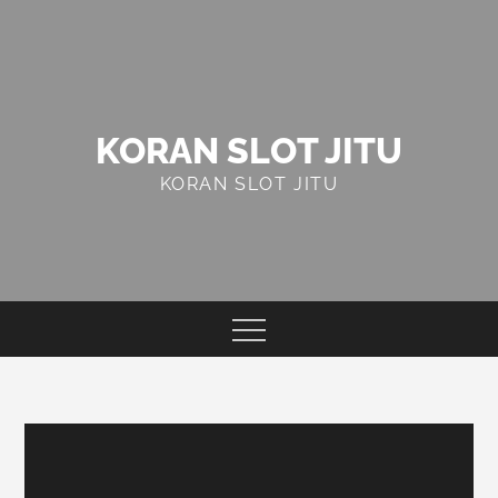
Skip
to
content
KORAN SLOT JITU
KORAN SLOT JITU