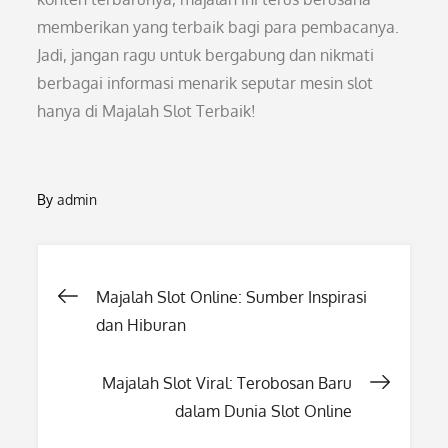
memberikan yang terbaik bagi para pembacanya.
Jadi, jangan ragu untuk bergabung dan nikmati
berbagai informasi menarik seputar mesin slot
hanya di Majalah Slot Terbaik!
By
admin
Post
Majalah Slot Online: Sumber Inspirasi
dan Hiburan
navigation
Majalah Slot Viral: Terobosan Baru
dalam Dunia Slot Online