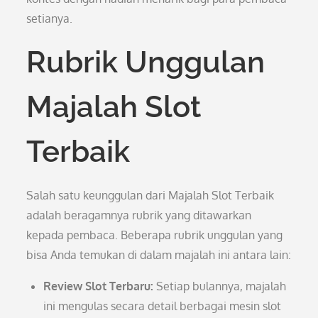
setianya.
Rubrik Unggulan
Majalah Slot
Terbaik
Salah satu keunggulan dari Majalah Slot Terbaik
adalah beragamnya rubrik yang ditawarkan
kepada pembaca. Beberapa rubrik unggulan yang
bisa Anda temukan di dalam majalah ini antara lain:
Review Slot Terbaru:
Setiap bulannya, majalah
ini mengulas secara detail berbagai mesin slot