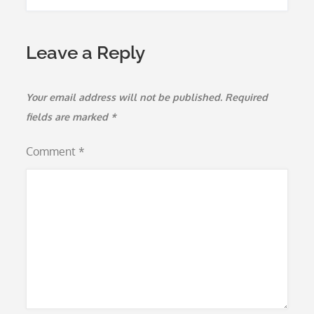
Leave a Reply
Your email address will not be published.
Required
fields are marked
*
Comment
*