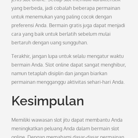
yang berbeda, jadi cobalah beberapa permainan
untuk menemukan yang paling cocok dengan
preferensi Anda. Bermain gratis juga dapat menjadi
cara yang baik untuk berlatih sebelum mulai
bertaruh dengan uang sungguhan.
Terakhir, jangan lupa untuk selalu mengatur waktu
bermain Anda. Slot online dapat sangat menghibur,
namun tetaplah disiplin dan jangan biarkan
permainan mengganggu aktivitas sehari-hari Anda.
Kesimpulan
Memiliki wawasan slot jitu dapat membantu Anda
meningkatkan peluang Anda dalam bermain slot
online. Dengan memahami dasar-dasar permainan,