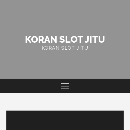
Skip
to
content
KORAN SLOT JITU
KORAN SLOT JITU