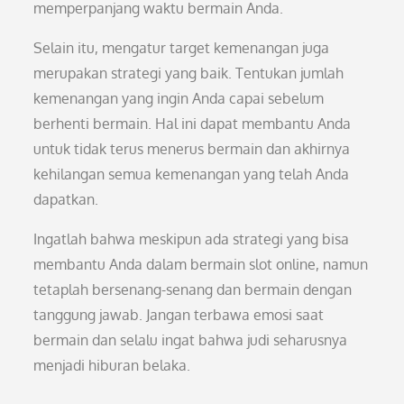
memperpanjang waktu bermain Anda.
Selain itu, mengatur target kemenangan juga
merupakan strategi yang baik. Tentukan jumlah
kemenangan yang ingin Anda capai sebelum
berhenti bermain. Hal ini dapat membantu Anda
untuk tidak terus menerus bermain dan akhirnya
kehilangan semua kemenangan yang telah Anda
dapatkan.
Ingatlah bahwa meskipun ada strategi yang bisa
membantu Anda dalam bermain slot online, namun
tetaplah bersenang-senang dan bermain dengan
tanggung jawab. Jangan terbawa emosi saat
bermain dan selalu ingat bahwa judi seharusnya
menjadi hiburan belaka.