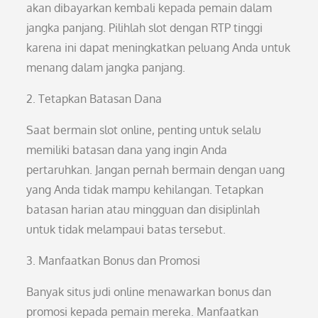
akan dibayarkan kembali kepada pemain dalam
jangka panjang. Pilihlah slot dengan RTP tinggi
karena ini dapat meningkatkan peluang Anda untuk
menang dalam jangka panjang.
2. Tetapkan Batasan Dana
Saat bermain slot online, penting untuk selalu
memiliki batasan dana yang ingin Anda
pertaruhkan. Jangan pernah bermain dengan uang
yang Anda tidak mampu kehilangan. Tetapkan
batasan harian atau mingguan dan disiplinlah
untuk tidak melampaui batas tersebut.
3. Manfaatkan Bonus dan Promosi
Banyak situs judi online menawarkan bonus dan
promosi kepada pemain mereka. Manfaatkan