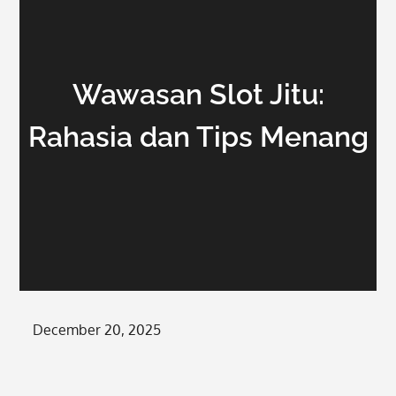
Wawasan Slot Jitu:
Rahasia dan Tips Menang
Posted
December 20, 2025
on