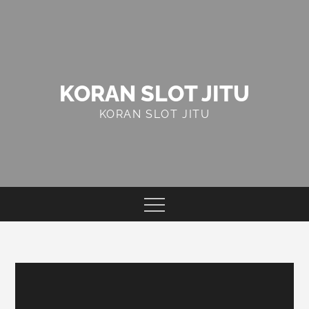
Skip
to
content
KORAN SLOT JITU
KORAN SLOT JITU