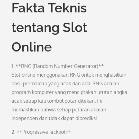
Fakta Teknis
tentang Slot
Online
1. **RNG (Random Number Generator)**
Slot online menggunakan RNG untuk menghasilkan
hasil permainan yang acak dan adil. RNG adalah
program komputer yang menciptakan urutan angka
acak setiap kali tombol putar ditekan. Ini
memastikan bahwa setiap putaran adalah
independen dan tidak dapat diprediksi.
2. **Progressive Jackpot**