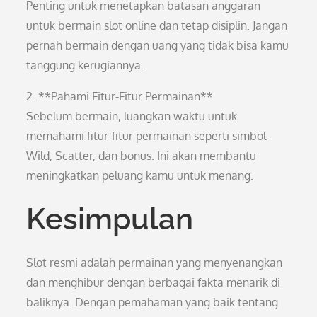
Penting untuk menetapkan batasan anggaran
untuk bermain slot online dan tetap disiplin. Jangan
pernah bermain dengan uang yang tidak bisa kamu
tanggung kerugiannya.
2. **Pahami Fitur-Fitur Permainan**
Sebelum bermain, luangkan waktu untuk
memahami fitur-fitur permainan seperti simbol
Wild, Scatter, dan bonus. Ini akan membantu
meningkatkan peluang kamu untuk menang.
Kesimpulan
Slot resmi adalah permainan yang menyenangkan
dan menghibur dengan berbagai fakta menarik di
baliknya. Dengan pemahaman yang baik tentang