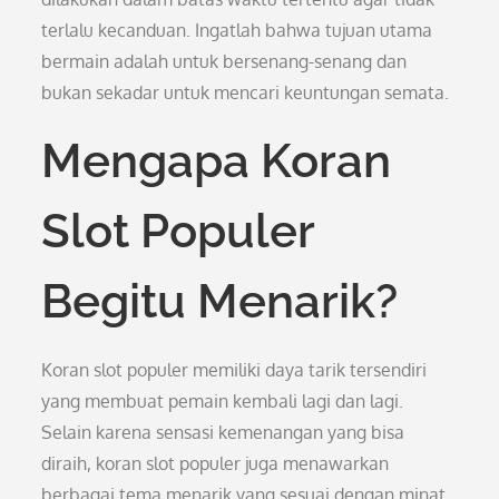
terlalu kecanduan. Ingatlah bahwa tujuan utama
bermain adalah untuk bersenang-senang dan
bukan sekadar untuk mencari keuntungan semata.
Mengapa Koran
Slot Populer
Begitu Menarik?
Koran slot populer memiliki daya tarik tersendiri
yang membuat pemain kembali lagi dan lagi.
Selain karena sensasi kemenangan yang bisa
diraih, koran slot populer juga menawarkan
berbagai tema menarik yang sesuai dengan minat