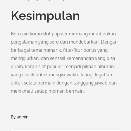
Kesimpulan
Bermain koran slot populer memang memberikan
pengalaman yang seru dan mendebarkan. Dengan
berbagai tema menarik, fitur-fitur bonus yang
menggiurkan, dan sensasi kemenangan yang bisa
diraih, koran slot populer menjadi pilihan hiburan
yang cocok untuk mengisi waktu luang. Ingatlah
untuk selalu bermain dengan tanggung jawab dan
menikmati setiap momen bermain.
By
admin