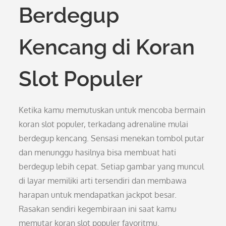
Berdegup
Kencang di Koran
Slot Populer
Ketika kamu memutuskan untuk mencoba bermain
koran slot populer, terkadang adrenaline mulai
berdegup kencang. Sensasi menekan tombol putar
dan menunggu hasilnya bisa membuat hati
berdegup lebih cepat. Setiap gambar yang muncul
di layar memiliki arti tersendiri dan membawa
harapan untuk mendapatkan jackpot besar.
Rasakan sendiri kegembiraan ini saat kamu
memutar koran slot populer favoritmu.