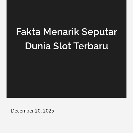
Fakta Menarik Seputar
Dunia Slot Terbaru
Posted
December 20, 2025
on