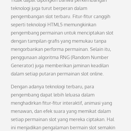
Tidak dapat dipungkiri bahwa perkembangan
teknologi juga turut berperan dalam
pengembangan slot terbaru. Fitur-fitur canggih
seperti teknologi HTML5 memungkinkan
pengembang permainan untuk menciptakan slot
dengan tampilan grafis yang memukau tanpa
mengorbankan performa permainan. Selain itu,
penggunaan algoritma RNG (Random Number
Generator) juga memberikan jaminan keadilan
dalam setiap putaran permainan slot online.
Dengan adanya teknologi terbaru, para
pengembang dapat lebih leluasa dalam
menghadirkan fitur-fitur interaktif, animasi yang
menawan, dan efek suara yang memikat dalam
setiap permainan slot yang mereka ciptakan. Hal
ini menjadikan pengalaman bermain slot semakin