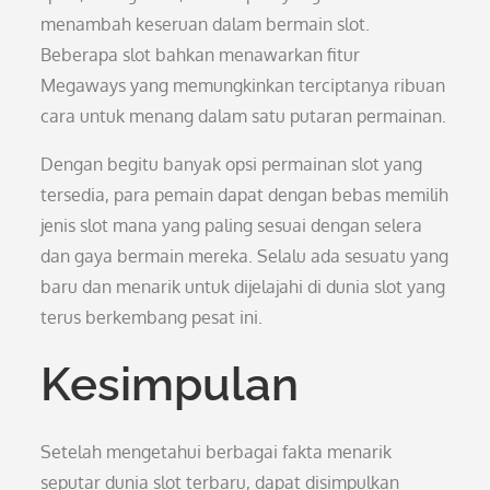
menambah keseruan dalam bermain slot.
Beberapa slot bahkan menawarkan fitur
Megaways yang memungkinkan terciptanya ribuan
cara untuk menang dalam satu putaran permainan.
Dengan begitu banyak opsi permainan slot yang
tersedia, para pemain dapat dengan bebas memilih
jenis slot mana yang paling sesuai dengan selera
dan gaya bermain mereka. Selalu ada sesuatu yang
baru dan menarik untuk dijelajahi di dunia slot yang
terus berkembang pesat ini.
Kesimpulan
Setelah mengetahui berbagai fakta menarik
seputar dunia slot terbaru, dapat disimpulkan