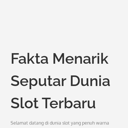
Fakta Menarik
Seputar Dunia
Slot Terbaru
Selamat datang di dunia slot yang penuh warna