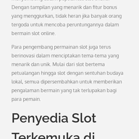
Dengan tampilan yang menarik dan fitur bonus
yang menggiurkan, tidak heran jika banyak orang
tergoda untuk mencoba peruntungannya dalam
bermain slot online.
Para pengembang permainan slot juga terus
berinovasi dalam menciptakan tema-tema yang
menarik dan unik. Mulai dari slot bertema
petualangan hingga slot dengan sentuhan budaya
lokal, semua dipersembahkan untuk memberikan
pengalaman bermain yang tak terlupakan bagi
para pemain.
Penyedia Slot
Terkemuka di