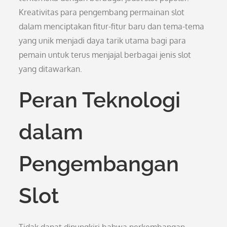
Kreativitas para pengembang permainan slot
dalam menciptakan fitur-fitur baru dan tema-tema
yang unik menjadi daya tarik utama bagi para
pemain untuk terus menjajal berbagai jenis slot
yang ditawarkan.
Peran Teknologi
dalam
Pengembangan
Slot