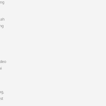
ang
bah
ang
ideo
ai
ng,
st