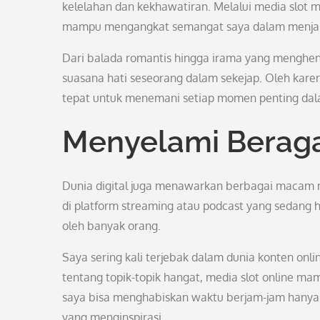
kelelahan dan kekhawatiran. Melalui media slot 
mampu mengangkat semangat saya dalam menjalani
Dari balada romantis hingga irama yang menghen
suasana hati seseorang dalam sekejap. Oleh karena
tepat untuk menemani setiap momen penting dal
Menyelami Berag
Dunia digital juga menawarkan berbagai macam me
di platform streaming atau podcast yang sedang 
oleh banyak orang.
Saya sering kali terjebak dalam dunia konten onli
tentang topik-topik hangat, media slot online 
saya bisa menghabiskan waktu berjam-jam hanya 
yang menginspirasi.