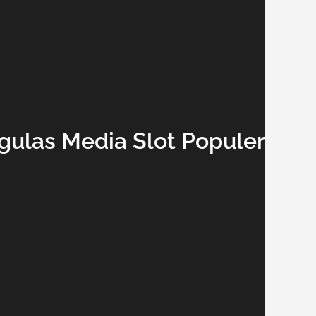
gulas Media Slot Populer