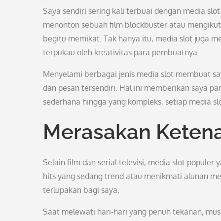
Saya sendiri sering kali terbuai dengan media slo
menonton sebuah film blockbuster atau mengikuti 
begitu memikat. Tak hanya itu, media slot juga 
terpukau oleh kreativitas para pembuatnya.
Menyelami berbagai jenis media slot membuat say
dan pesan tersendiri. Hal ini memberikan saya pan
sederhana hingga yang kompleks, setiap media slot
Merasakan Ketena
Selain film dan serial televisi, media slot popul
hits yang sedang trend atau menikmati alunan me
terlupakan bagi saya.
Saat melewati hari-hari yang penuh tekanan, mu