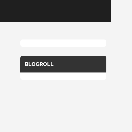
BLOGROLL