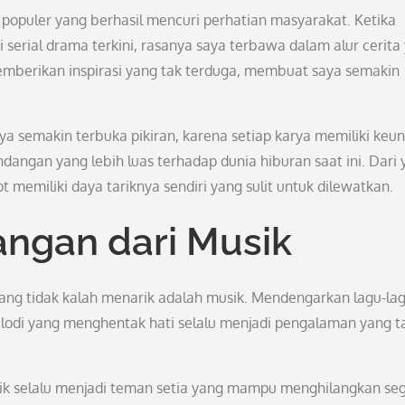
t populer yang berhasil mencuri perhatian masyarakat. Ketika
serial drama terkini, rasanya saya terbawa dalam alur cerita
memberikan inspirasi yang tak terduga, membuat saya semakin
a semakin terbuka pikiran, karena setiap karya memiliki keun
dangan yang lebih luas terhadap dunia hiburan saat ini. Dari
 memiliki daya tariknya sendiri yang sulit untuk dilewatkan.
ngan dari Musik
er yang tidak kalah menarik adalah musik. Mendengarkan lagu-la
lodi yang menghentak hati selalu menjadi pengalaman yang t
sik selalu menjadi teman setia yang mampu menghilangkan se