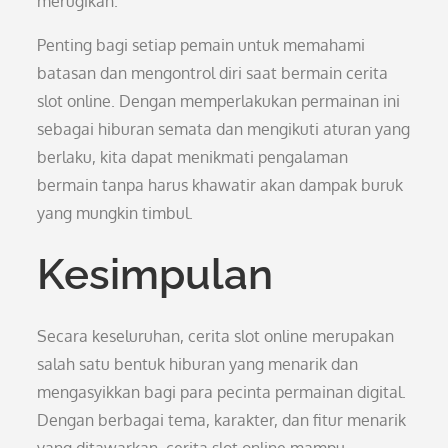
merugikan.
Penting bagi setiap pemain untuk memahami
batasan dan mengontrol diri saat bermain cerita
slot online. Dengan memperlakukan permainan ini
sebagai hiburan semata dan mengikuti aturan yang
berlaku, kita dapat menikmati pengalaman
bermain tanpa harus khawatir akan dampak buruk
yang mungkin timbul.
Kesimpulan
Secara keseluruhan, cerita slot online merupakan
salah satu bentuk hiburan yang menarik dan
mengasyikkan bagi para pecinta permainan digital.
Dengan berbagai tema, karakter, dan fitur menarik