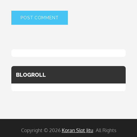
BLOGROLL
Copyright © 2026
Koran Slot Jitu
. All Rights