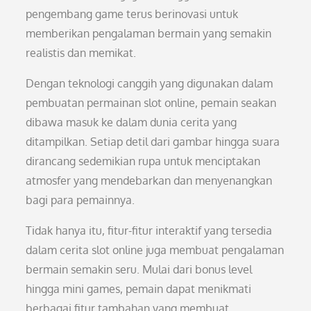
pengembang game terus berinovasi untuk
memberikan pengalaman bermain yang semakin
realistis dan memikat.
Dengan teknologi canggih yang digunakan dalam
pembuatan permainan slot online, pemain seakan
dibawa masuk ke dalam dunia cerita yang
ditampilkan. Setiap detil dari gambar hingga suara
dirancang sedemikian rupa untuk menciptakan
atmosfer yang mendebarkan dan menyenangkan
bagi para pemainnya.
Tidak hanya itu, fitur-fitur interaktif yang tersedia
dalam cerita slot online juga membuat pengalaman
bermain semakin seru. Mulai dari bonus level
hingga mini games, pemain dapat menikmati
berbagai fitur tambahan yang membuat