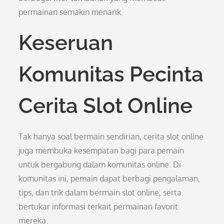
permainan semakin menarik.
Keseruan
Komunitas Pecinta
Cerita Slot Online
Tak hanya soal bermain sendirian, cerita slot online
juga membuka kesempatan bagi para pemain
untuk bergabung dalam komunitas online. Di
komunitas ini, pemain dapat berbagi pengalaman,
tips, dan trik dalam bermain slot online, serta
bertukar informasi terkait permainan favorit
mereka.