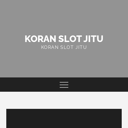
Skip
to
content
KORAN SLOT JITU
KORAN SLOT JITU