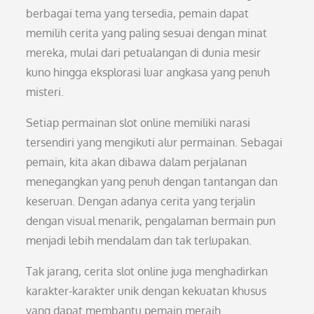
berbagai tema yang tersedia, pemain dapat
memilih cerita yang paling sesuai dengan minat
mereka, mulai dari petualangan di dunia mesir
kuno hingga eksplorasi luar angkasa yang penuh
misteri.
Setiap permainan slot online memiliki narasi
tersendiri yang mengikuti alur permainan. Sebagai
pemain, kita akan dibawa dalam perjalanan
menegangkan yang penuh dengan tantangan dan
keseruan. Dengan adanya cerita yang terjalin
dengan visual menarik, pengalaman bermain pun
menjadi lebih mendalam dan tak terlupakan.
Tak jarang, cerita slot online juga menghadirkan
karakter-karakter unik dengan kekuatan khusus
yang dapat membantu pemain meraih